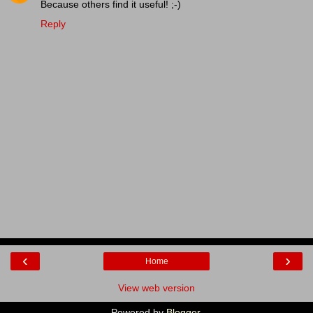
Because others find it useful! ;-)
Reply
‹
›
Home
View web version
Powered by
Blogger
.