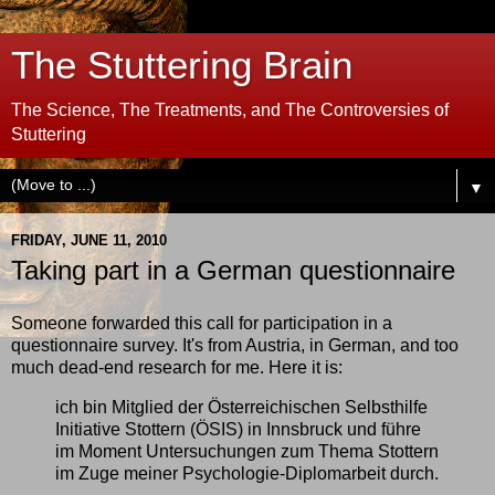
The Stuttering Brain
The Science, The Treatments, and The Controversies of
Stuttering
▼
FRIDAY, JUNE 11, 2010
Taking part in a German questionnaire
Someone forwarded this call for participation in a
questionnaire survey. It's from Austria, in German, and too
much dead-end research for me. Here it is:
ich bin Mitglied der Österreichischen Selbsthilfe
Initiative Stottern (ÖSIS) in Innsbruck und führe
im Moment Untersuchungen zum Thema Stottern
im Zuge meiner Psychologie-Diplomarbeit durch.